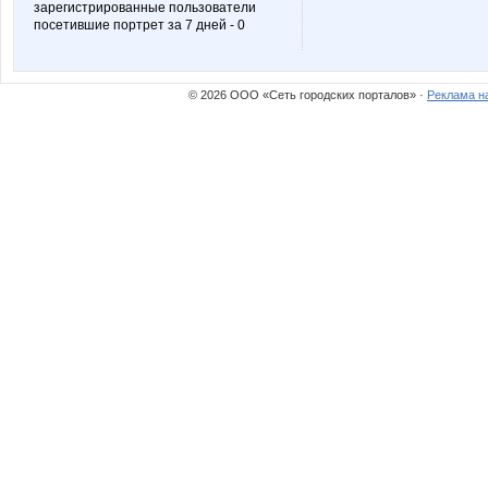
зарегистрированные пользователи
посетившие портрет за 7 дней - 0
pogoda86
rajik
© 2026 ООО «Сеть городских порталов» ·
Реклама н
фатинь
маняш
валюсик
чекушк
ИринаПчёлка
Кармэ
Ната2705
Наталья 