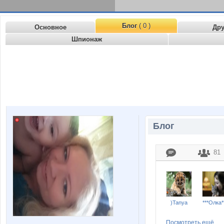
Блог
( 0 )
Основное
Др
Шпионаж
Блог
81
)Tanya
***Олка*
Посмотреть ещё