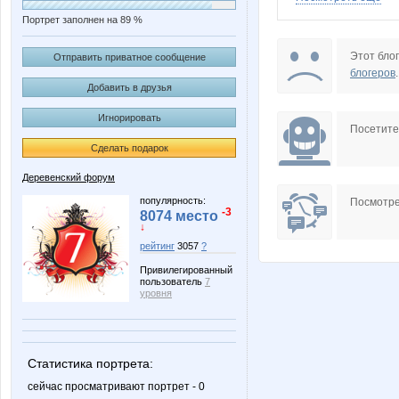
Портрет заполнен на 89 %
Butterfly85
DeZay
Этот блог
Отправить приватное сообщение
блогеров
.
Добавить в друзья
Игнорировать
Korostik Olesya
Kukus
Посетит
Сделать подарок
Деревенский форум
Marionne
Morzhi
популярность:
Посмотре
-3
8074 место
↓
рейтинг
3057
?
Привилегированный
Sc@rlet
Volodja
пользователь
7
уровня
gaudium
ilov76
Статистика портрета:
сейчас просматривают портрет - 0