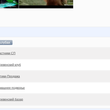
клубах
астники СП
ревенский клуб
тики-Продажа
машнее подворье
ревенский базар