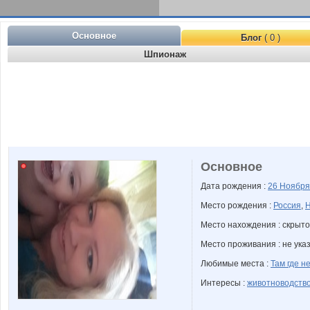
Основное
Блог
( 0 )
Шпионаж
Основное
Дата рождения :
26 Ноябр
Место рождения :
Россия
,
Н
Место нахождения : скрыто
Место проживания : не ука
Любимые места :
Там где н
Интересы :
животноводств