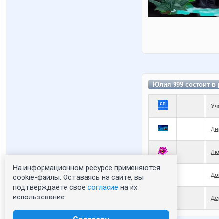
Юлия 999 состоит в
Уч
Де
Лю
На информационном ресурсе применяются
До
cookie-файлы. Оставаясь на сайте, вы
подтверждаете свое
согласие
на их
использование.
Де