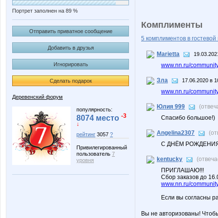
Портрет заполнен на 89 %
Комплименты
Отправить приватное сообщение
5 комплиментов в гостевой 
Добавить в друзья
Marietta
19.03.202
Игнорировать
www.nn.ru/community/v
Зла
17.06.2020 в 1
Сделать подарок
www.nn.ru/community
Деревенский форум
Юлия 999
(отвеч
популярность:
-3
8074 место
Спасибо большое!)
↓
Angelina2307
(от
рейтинг
3057
?
С ДНЁМ РОЖДЕНИЯ!
Привилегированный
пользователь
7
kentucky
(отвеч
уровня
ПРИГЛАШАЮ!!!
Сбор заказов до 16
www.nn.ru/community/
Если вы согласны р
Вы не авторизованы! Чтоб