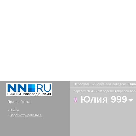
Персональный сайт пользователя
Юлия
портрет № 416398 зарегистрирован боле
Юлия 999
Привет, Гость !
-
Войти
-
Зарегистрироваться