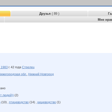
Друзья
( 89 )
Га
Мне нра
я
1983
г. 42 года
Стрелец
ижегородская обл.
,
Нижний Новгород
зано
ет людей))
(2)
о
(10) ,
птицеводство
(14) ,
хищеводство
(1)