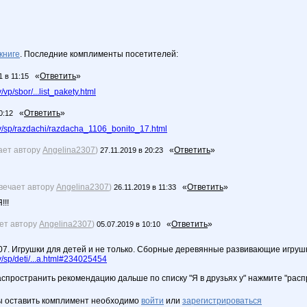
книге
. Последние комплименты посетителей:
«
Ответить
»
1 в 11:15
p/sbor/...list_pakety.html
«
Ответить
»
0:12
/sp/razdachi/razdacha_1106_bonito_17.html
ает автору
Angelina2307
)
«
Ответить
»
27.11.2019 в 20:23
вечает автору
Angelina2307
)
«
Ответить
»
26.11.2019 в 11:33
!!
ает автору
Angelina2307
)
«
Ответить
»
05.07.2019 в 10:10
.07. Игрушки для детей и не только. Сборные деревянные развивающие игруш
sp/deti/...a.html#234025454
аспространить рекомендацию дальше по списку "Я в друзьях у" нажмите "рас
ы оставить комплимент необходимо
войти
или
зарегистрироваться