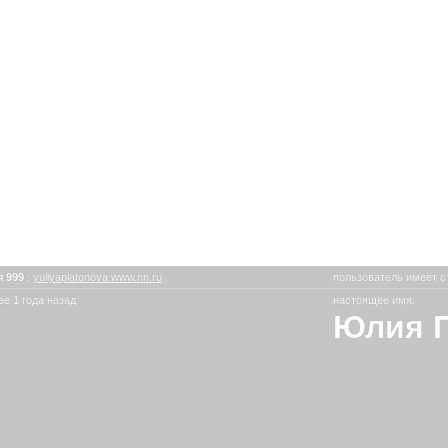
 999
:
yuliyaplatonova.www.nn.ru
пользователь имеет с
е 1 года назад
настоящее имя:
Юлия 