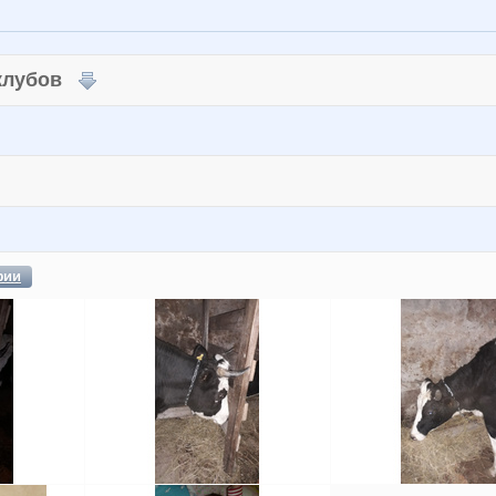
 клубов
фии